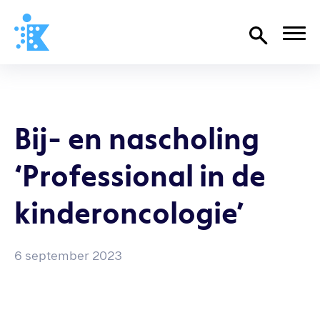
Home
Richtlijnen
Bij- en nascholing
Over SKION
‘Professional in de
Wat we doen
Organisatie
kinderoncologie’
Documenten
SKION-dagen
6 september 2023
Steun ons
Contact