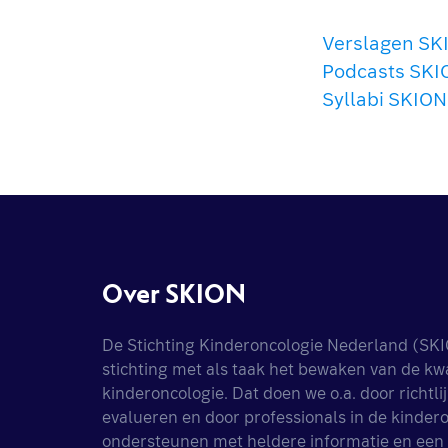
Verslagen S
Podcasts SK
Syllabi SKIO
Over SKION
De Stichting Kinderoncologie Nederland (SKI
stichting met als taak het bewaken van de kwal
kinderoncologie. Dat doen we o.a. door richtlij
evalueren en door professionals in de kindero
ondersteunen met heldere informatie en een