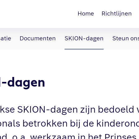
Home
Richtlijnen
atie
Documenten
SKION-dagen
Steun on
-dagen
ijkse SKION-dagen zijn bedoeld 
onals betrokken bij de kinderonc
d, o.a. werkzaam in het Prinse