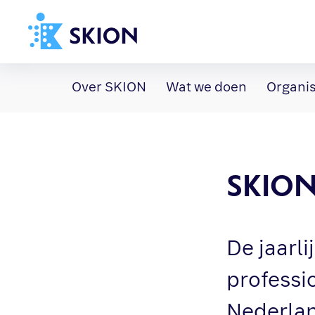
Home
Over SKION
Wat we doen
Organis
Richtlijnen
Over SKION
Wat we doen
SKION
Organisatie
Documenten
SKION-dagen
De jaarl
Steun ons
professi
Nederlan
Contact