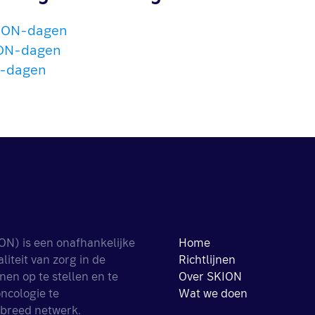
KION-dagen
ION-dagen
N-dagen
ON) is een onafhankelijke
Home
iteit van zorg in de
Richtlijnen
nen op te stellen en te
Over SKION
ncologie te
Wat we doen
 breed netwerk.