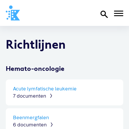
Home
Richtlijnen
Richtlijnen
Over SKION
Wat we doen
Hemato-oncologie
Organisatie
Documenten
Acute lymfatische leukemie
7 documenten
SKION-dagen
Steun ons
Beenmergfalen
6 documenten
Contact