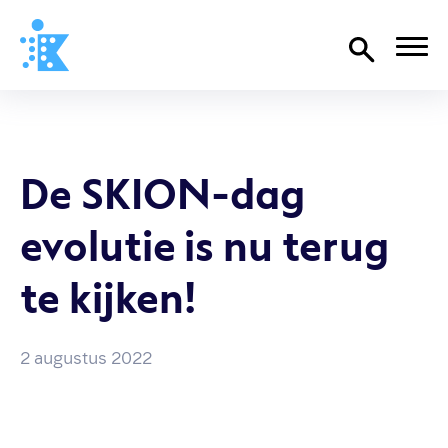
Home
Richtlijnen
De SKION-dag
Over SKION
evolutie is nu terug
Wat we doen
Organisatie
te kijken!
Documenten
SKION-dagen
2 augustus 2022
Steun ons
Contact