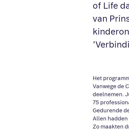
of Life 
van Prin
kinderon
‘Verbindi
Het programma
Vanwege de CO
deelnemen. Ju
75 professiona
Gedurende de 
Allen hadden 
Zo maakten dr