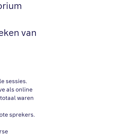
torium
teken van
e sessies.
e als online
 totaal waren
ote sprekers.
rse