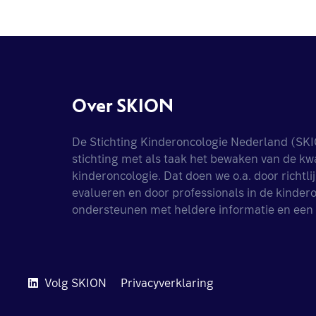
Over SKION
De Stichting Kinderoncologie Nederland (SKI
stichting met als taak het bewaken van de kwal
kinderoncologie. Dat doen we o.a. door richtlij
evalueren en door professionals in de kindero
ondersteunen met heldere informatie en een
Volg SKION
Privacyverklaring