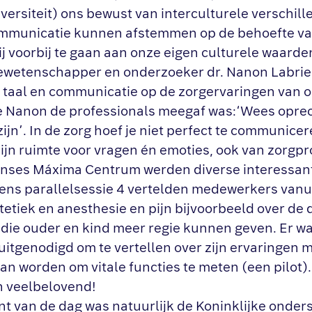
versiteit) ons bewust van interculturele verschill
mmunicatie kunnen afstemmen op de behoefte van
j voorbij te gaan aan onze eigen culturele waarde
etenschapper en onderzoeker dr. Nanon Labrie st
 taal en communicatie op de zorgervaringen van 
ie Nanon de professionals meegaf was:‘Wees oprec
ijn’. In de zorg hoef je niet perfect te communic
zijn ruimte voor vragen én emoties, ook van zorgpr
rinses Máxima Centrum werden diverse interessa
dens parallelsessie 4 vertelden medewerkers vanu
tetiek en anesthesie en pijn bijvoorbeeld over de d
die ouder en kind meer regie kunnen geven. Er wa
 uitgenodigd om te vertellen over zijn ervaringen 
kan worden om vitale functies te meten (een pilot)
n veelbelovend!
t van de dag was natuurlijk de Koninklijke onder