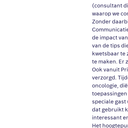
(consultant di
waarop we co
Zonder daarbi
Communicatiew
de impact van
van de tips d
kwetsbaar te z
te maken. Er 
Ook vanuit P
verzorgd. Tij
oncologie, dië
toepassingen 
speciale gast
dat gebruikt 
interessant e
Het hoogtepun