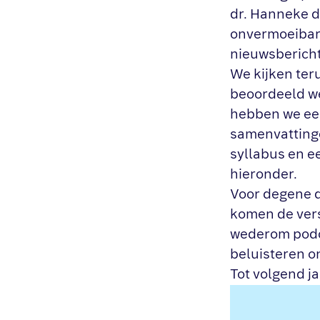
dr. Hanneke d
onvermoeibare
nieuwsbericht
We kijken ter
beoordeeld we
hebben we ee
samenvatting
syllabus en e
hieronder.
Voor degene d
komen de versc
wederom podc
beluisteren 
Tot volgend j
Videospeler