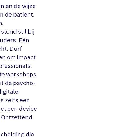
en en de wijze
 de patiënt.
n.
ond stil bij
ouders. Eén
ht. Durf
eren om impact
ofessionals.
nte workshops
it de psycho-
igitale
s zelfs een
met een device
. Ontzettend
scheiding die