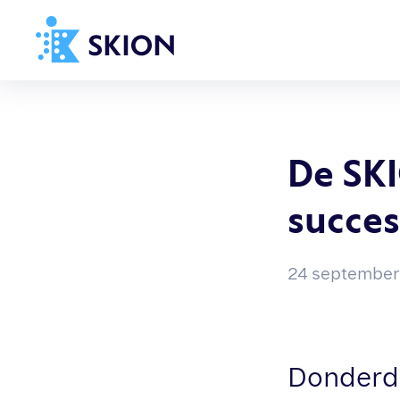
Home
Richtlijnen
De SK
Over SKION
succes
Wat we doen
Organisatie
Documenten
24 september
SKION-dagen
Steun ons
Donderd
Contact