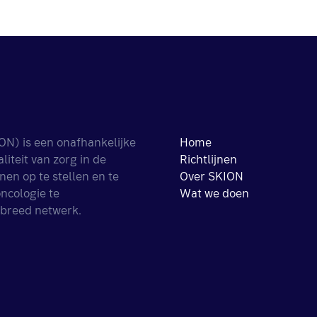
ON) is een onafhankelijke
Home
iteit van zorg in de
Richtlijnen
nen op te stellen en te
Over SKION
ncologie te
Wat we doen
 breed netwerk.