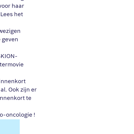
voor haar
 Lees het
nwezigen
e geven
SKION-
ftermovie
innenkort
l. Ook zijn er
nnenkort te
o-oncologie !