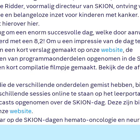
e Ridder, voormalig directeur van SKION, ontving 
 en belangeloze inzet voor kinderen met kanker.
 hierover hier.
ug om een enorm succesvolle dag, welke door aa
rd met een 8,2! Om u een impressie van de dag t
n een kort verslag gemaakt op onze
website
, de
en van programmaonderdelen opgenomen in de 
en kort compilatie filmpje gemaakt. Bekijk de de a
ie de verschillende onderdelen gemist hebben, b
hillende sessies online te staan op het leerportaa
asts opgenomen over de SKION-dag. Deze zijn bi
onze
website
.
aar op de SKION-dagen hemato-oncologie en neur