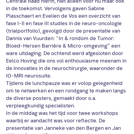
Centrale Raad hierin, niet alleen voor nu maar ook
in de toekomst. Vervolgens gaven Sabine
Plasschaert en Evelien de Vos een overzicht van
fase I-II en fase III studies in de neuro-oncologie
(trialportfolio), gevolgd door de presentatie van
Dannis van Vuurden: “In & rondom de Tumor:
Bloed-Hersen Barrière & Micro-omgeving” een
ware uitdaging. De ochtend werd afgesloten door
Eelco Hoving die ons vol enthousiasme meenam in
de innovaties in de neurochirurgie, waaronder de
IO-MRI neurosuite.
Tijdens de lunchpauze was er volop gelegenheid
om te netwerken en een rondgang te maken langs
de diverse posters, gemaakt door o.a.
verpleegkundig specialisten.
In de middag was het tijd voor twee workshops
waarbij er aandacht was voor reflectie. De
presentatie van Janneke van den Bergen en Jan