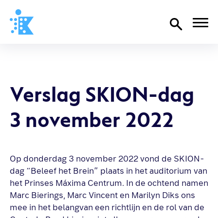
Home
Richtlijnen
Verslag SKION-dag
Over SKION
3 november 2022
Wat we doen
Organisatie
Documenten
Op donderdag 3 november 2022 vond de SKION-
SKION-dagen
dag “Beleef het Brein” plaats in het auditorium van
Steun ons
het Prinses Máxima Centrum. In de ochtend namen
Marc Bierings, Marc Vincent en Marilyn Diks ons
mee in het belangvan een richtlijn en de rol van de
Contact