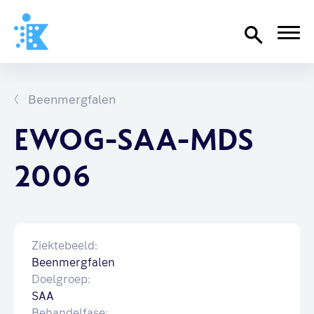
Home
Richtlijnen
Beenmergfalen
Over SKION
EWOG-SAA-MDS
Wat we doen
2006
Organisatie
Documenten
SKION-dagen
Ziektebeeld:
Steun ons
Beenmergfalen
Doelgroep:
SAA
Contact
Behandelfase: