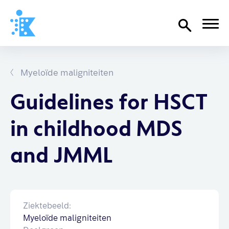
Home
Richtlijnen
Myeloïde maligniteiten
Over SKION
Guidelines for HSCT
Wat we doen
in childhood MDS
Organisatie
and JMML
Documenten
SKION-dagen
Steun ons
Ziektebeeld:
Myeloïde maligniteiten
Contact