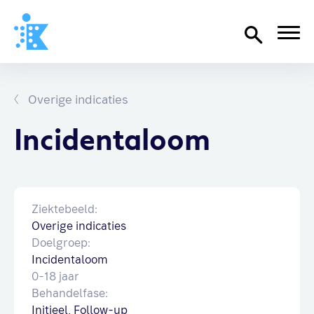
Home
Richtlijnen
Overige indicaties
Over SKION
Incidentaloom
Wat we doen
Organisatie
Ziektebeeld:
Documenten
Overige indicaties
SKION-dagen
Doelgroep:
Steun ons
Incidentaloom
0-18 jaar
Behandelfase:
Contact
Initieel, Follow-up