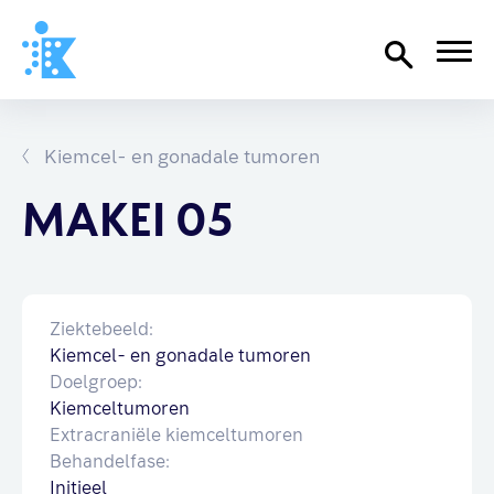
Home
Richtlijnen
Kiemcel- en gonadale tumoren
Over SKION
MAKEI 05
Wat we doen
Organisatie
Ziektebeeld:
Documenten
Kiemcel- en gonadale tumoren
SKION-dagen
Doelgroep:
Steun ons
Kiemceltumoren
Extracraniële kiemceltumoren
Behandelfase:
Contact
Initieel