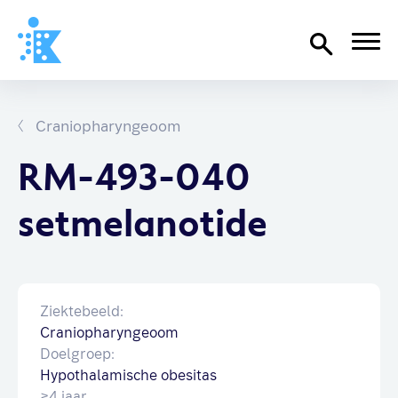
Home
Richtlijnen
Craniopharyngeoom
Over SKION
RM-493-040
Wat we doen
setmelanotide
Organisatie
Documenten
SKION-dagen
Ziektebeeld:
Steun ons
Craniopharyngeoom
Doelgroep:
Hypothalamische obesitas
Contact
≥4 jaar