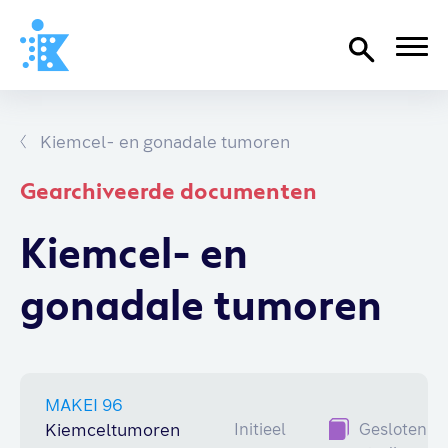
Home
Richtlijnen
Kiemcel- en gonadale tumoren
Over SKION
Gearchiveerde documenten
Wat we doen
Kiemcel- en
Organisatie
gonadale tumoren
Documenten
SKION-dagen
Steun ons
MAKEI 96
Kiemceltumoren
Initieel
Gesloten
Contact