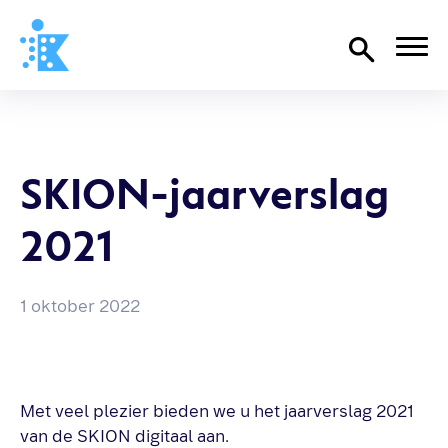
Home
Richtlijnen
SKION-jaarverslag
Over SKION
2021
Wat we doen
Organisatie
Documenten
1 oktober 2022
SKION-dagen
Steun ons
Met veel plezier bieden we u het jaarverslag 2021
van de SKION digitaal aan.
Contact