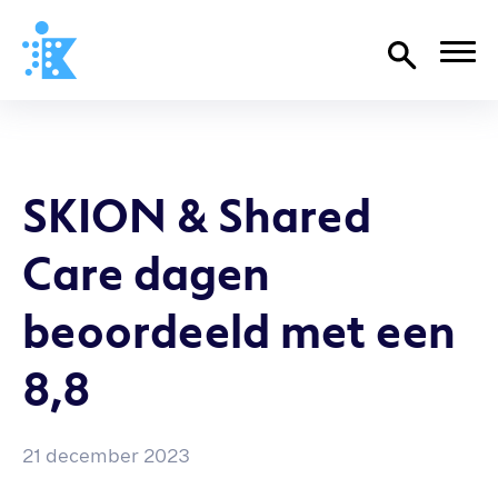
Home
Richtlijnen
SKION & Shared
Over SKION
Care dagen
Wat we doen
Organisatie
beoordeeld met een
Documenten
8,8
SKION-dagen
Steun ons
21 december 2023
Contact