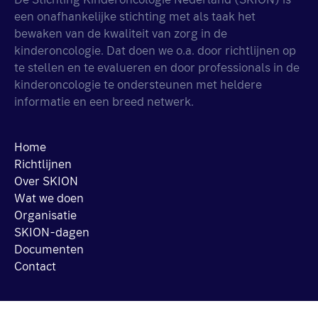
De Stichting Kinderoncologie Nederland (SKION) is
een onafhankelijke stichting met als taak het
bewaken van de kwaliteit van zorg in de
kinderoncologie. Dat doen we o.a. door richtlijnen op
te stellen en te evalueren en door professionals in de
kinderoncologie te ondersteunen met heldere
informatie en een breed netwerk.
Home
Richtlijnen
Over SKION
Wat we doen
Organisatie
SKION-dagen
Documenten
Contact