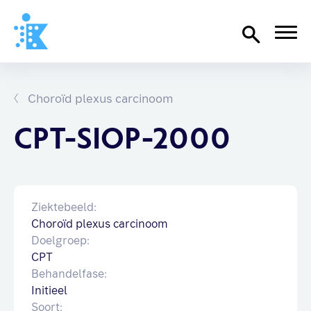
Home
Richtlijnen
Choroïd plexus carcinoom
Over SKION
CPT-SIOP-2000
Wat we doen
Organisatie
Ziektebeeld:
Documenten
Choroïd plexus carcinoom
SKION-dagen
Doelgroep:
Steun ons
CPT
Behandelfase:
Initieel
Contact
Soort: