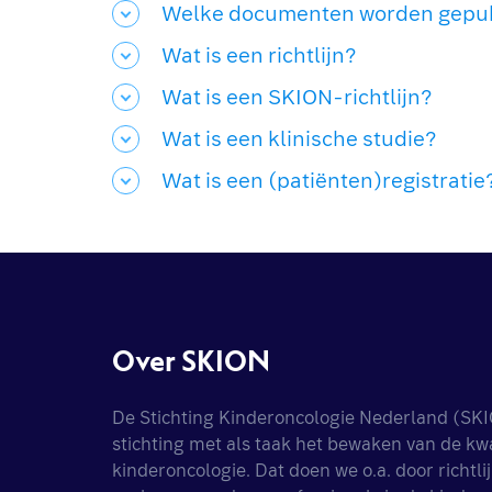
Welke documenten worden gepub
Wat is een richtlijn?
Wat is een SKION-richtlijn?
Wat is een klinische studie?
Wat is een (patiënten)registratie
Over SKION
De Stichting Kinderoncologie Nederland (SKI
stichting met als taak het bewaken van de kwal
kinderoncologie. Dat doen we o.a. door richtlij