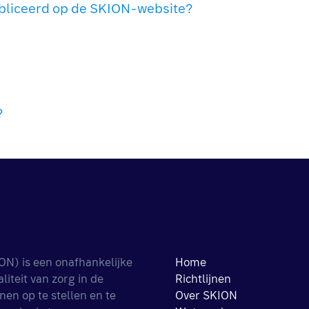
liceerd op de SKION-website?
?
ON) is een onafhankelijke
Home
iteit van zorg in de
Richtlijnen
nen op te stellen en te
Over SKION