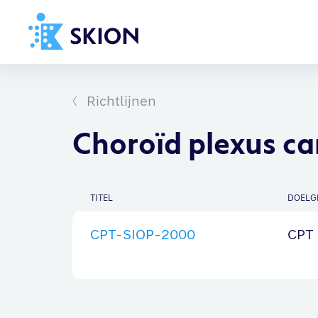
Home
Richtlijnen
Richtlijnen
Over SKION
Choroïd plexus c
Wat we doen
Organisatie
TITEL
DOELG
Documenten
CPT-SIOP-2000
CPT
SKION-dagen
Steun ons
Contact