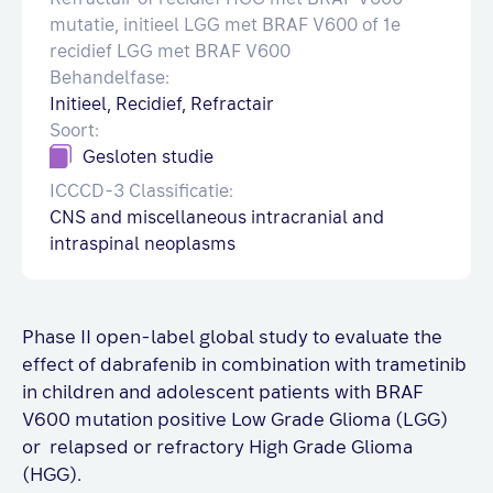
mutatie, initieel LGG met BRAF V600 of 1e
recidief LGG met BRAF V600
Behandelfase:
Initieel, Recidief, Refractair
Soort:
Gesloten studie
ICCCD-3 Classificatie:
CNS and miscellaneous intracranial and
intraspinal neoplasms
Phase II open-label global study to evaluate the
effect of dabrafenib in combination with trametinib
in children and adolescent patients with BRAF
V600 mutation positive Low Grade Glioma (LGG)
or relapsed or refractory High Grade Glioma
(HGG).