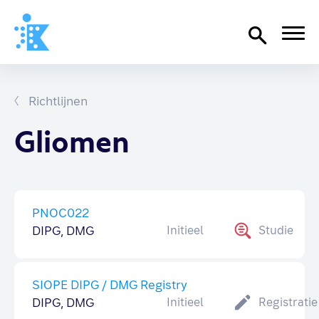
Home
Richtlijnen
Richtlijnen
Over SKION
Gliomen
Wat we doen
Organisatie
PNOC022
Documenten
DIPG, DMG
Initieel
Studie
SKION-dagen
Steun ons
SIOPE DIPG / DMG Registry
DIPG, DMG
Initieel
Registratie
Contact