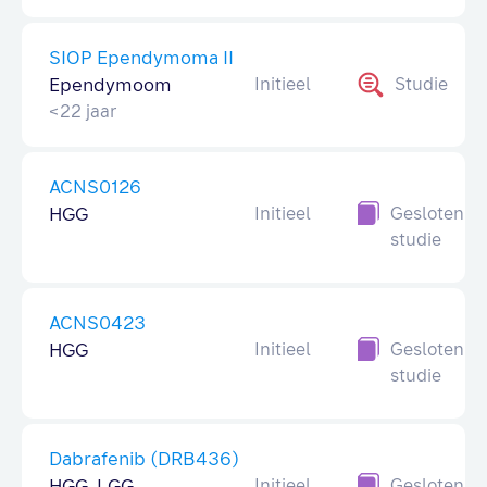
SIOP Ependymoma II
Ependymoom
Initieel
Studie
<22 jaar
ACNS0126
HGG
Initieel
Gesloten
studie
ACNS0423
HGG
Initieel
Gesloten
studie
Dabrafenib (DRB436)
HGG, LGG
Initieel,
Gesloten