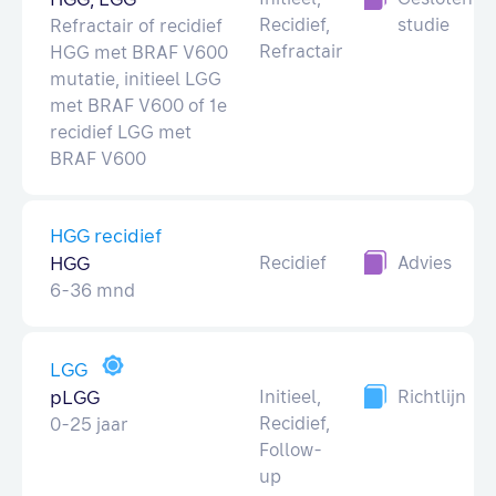
Recidief,
studie
Refractair of recidief
Refractair
HGG met BRAF V600
mutatie, initieel LGG
met BRAF V600 of 1e
recidief LGG met
BRAF V600
HGG recidief
HGG
Recidief
Advies
6-36 mnd
LGG
pLGG
Initieel,
Richtlijn
Recidief,
0-25 jaar
Follow-
up