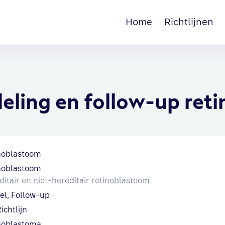
Home
Richtlijnen
eling en follow-up ret
noblastoom
noblastoom
itair en niet-hereditair retinoblastoom
eel, Follow-up
ichtlijn
noblastoma