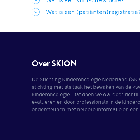
Wat is een klinische studie?
Wat is een (patiënten)registratie
Over SKION
De Stichting Kinderoncologie Nederland (SKI
stichting met als taak het bewaken van de kwal
kinderoncologie. Dat doen we o.a. door richtlij
evalueren en door professionals in de kindero
ondersteunen met heldere informatie en een