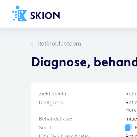
Home
Richtlijnen
Retinoblastoom
Over SKION
Diagnose, behand
Wat we doen
Organisatie
Documenten
Ziektebeeld:
Reti
Doelgroep:
Reti
SKION-dagen
Hered
Steun ons
Behandelfase:
Initi
Soort:
R
Contact
ICCCD-3 Classificatie:
Reti