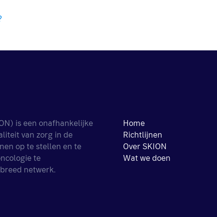
?
ON) is een onafhankelijke
Home
iteit van zorg in de
Richtlijnen
nen op te stellen en te
Over SKION
ncologie te
Wat we doen
 breed netwerk.