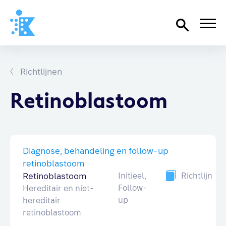
Home
Richtlijnen
Richtlijnen
Over SKION
Retinoblastoom
Wat we doen
Organisatie
Diagnose, behandeling en follow-up
Documenten
retinoblastoom
SKION-dagen
Retinoblastoom
Initieel,
Richtlijn
Steun ons
Follow-
Hereditair en niet-
up
hereditair
retinoblastoom
Contact