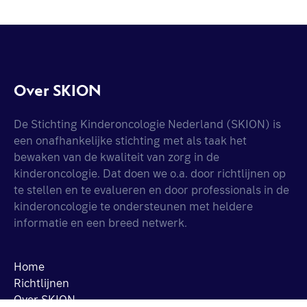
Over SKION
De Stichting Kinderoncologie Nederland (SKION) is
een onafhankelijke stichting met als taak het
bewaken van de kwaliteit van zorg in de
kinderoncologie. Dat doen we o.a. door richtlijnen op
te stellen en te evalueren en door professionals in de
kinderoncologie te ondersteunen met heldere
informatie en een breed netwerk.
Home
Richtlijnen
Over SKION