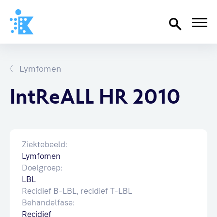
Home
Richtlijnen
Lymfomen
Over SKION
IntReALL HR 2010
Wat we doen
Organisatie
Ziektebeeld:
Documenten
Lymfomen
SKION-dagen
Doelgroep:
Steun ons
LBL
Recidief B-LBL, recidief T-LBL
Behandelfase:
Contact
Recidief