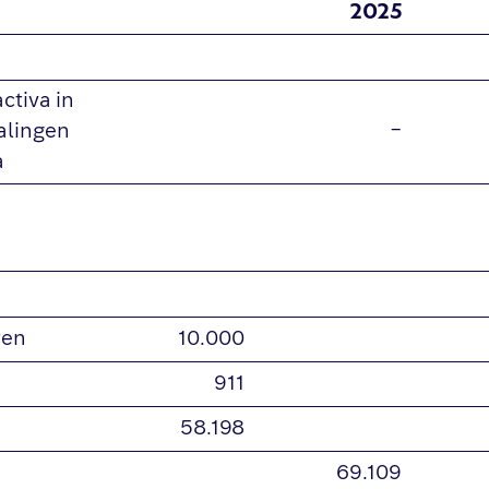
2025
ctiva in
alingen
–
a
ren
10.000
911
58.198
69.109