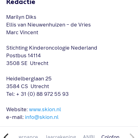
Redactie
Marilyn Diks
Ellis van Nieuwenhuizen – de Vries
Marc Vincent
Stichting Kinderoncologie Nederland
Postbus 14114
3508 SE Utrecht
Heidelberglaan 25
3584 CS Utrecht
Tel: + 31 (0) 88 972 55 93
Website:
www.skion.nl
e-mail:
info@skion.nl
2024 SKION
en
Governance
Jaarrekening
ANBI
Colofon